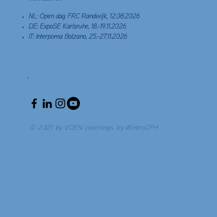
NL: Open dag FRC Randwijk, 12.08.2026
DE: ExpoSE Karlsruhe, 18.-19.11.2026
IT: Interpoma Bolzano, 25.-27.11.2026
.
© 2021 by VOEN coverings. by WintroCPH