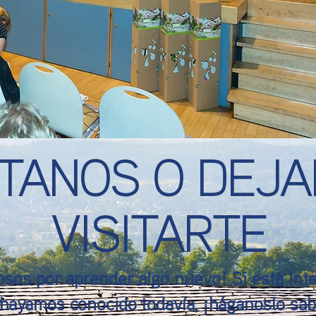
ÍTANOS O DEJ
VISITARTE
sos por aprender algo nuevo! Si está int
hayamos conocido todavía, ¡háganoslo sa