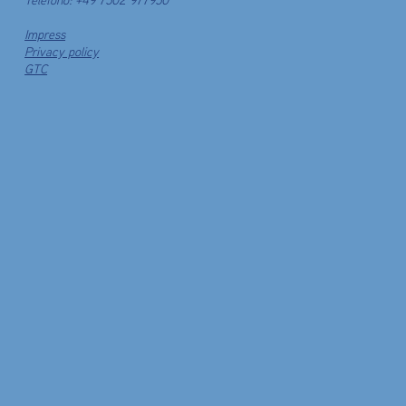
Teléfono: +49
7502 977950
Impress
Privacy policy
GTC