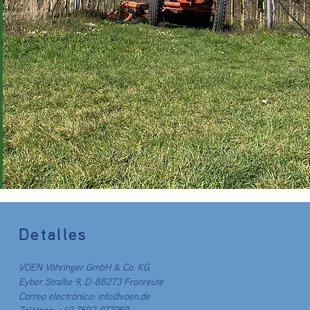
Detalles
VOEN Vöhringer GmbH & Co. KG
Eyber Straße 9, D-88273 Fronreute
Correo electrónico:
info@voen.de