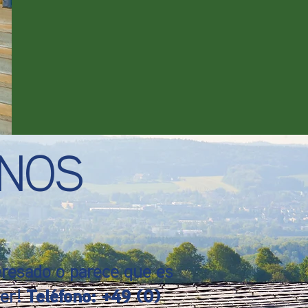
ANOS
eresado o parece que es
ber!
Teléfono: +49 (0)