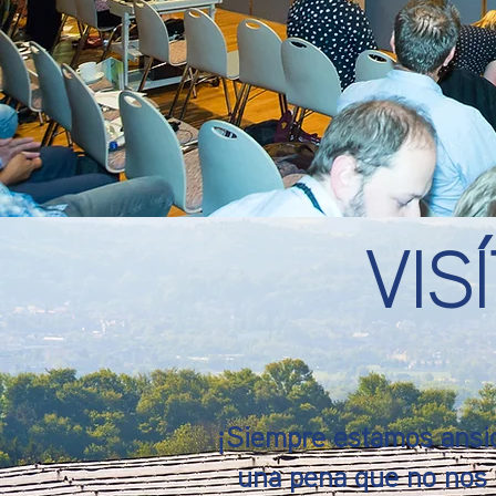
VIS
¡Siempre estamos ansio
una pena que no nos 