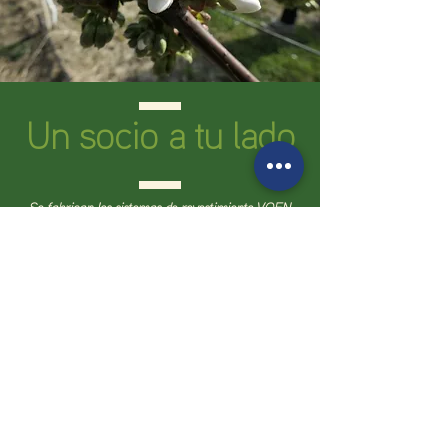
Un socio a tu lado
Se fabrican los sistemas de revestimiento VOEN
por agricultores - para agricultores.
Obtenga más información sobre nuestro servicio,
red global y estudios de investigación.
Contáctenos