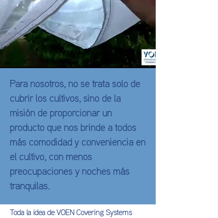
Para nosotros, no se trata solo de
cubrir los cultivos, sino de la
misión de proporcionar un
producto que nos brinde a todos
más comodidad y conveniencia en
el cultivo, con menos
preocupaciones y noches más
tranquilas.
Toda la idea de VOEN Covering Systems