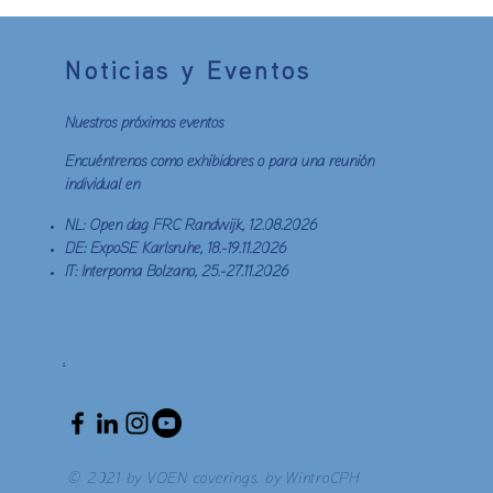
Noticias y Eventos
Nuestros próximos eventos
Encuéntrenos como exhibidores o para una reunión
individual en
NL: Open dag FRC Randwijk, 12.08.2026
DE: ExpoSE Karlsruhe, 18.-19.11.2026
IT: Interpoma Bolzano, 25.-27.11.2026
.
© 2021 by VOEN coverings. by WintroCPH