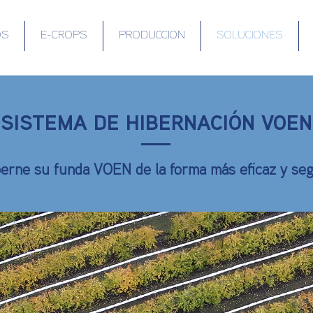
OS
E-CROPS
PRODUCCION
SOLUCIONES
SISTEMA DE HIBERNACIÓN VOEN
erne su funda VOEN de la forma más eficaz y seg