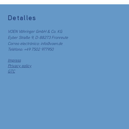
Detalles
VOEN Vöhringer GmbH & Co. KG
Eyber Straße 9, D-88273 Fronreute
Correo electrónico:
info@voen.de
Teléfono: +49
7502 977950
Impress
Privacy policy
GTC